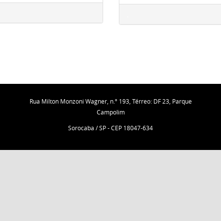
.
Rua Milton Monzoni Wagner, n.º 193, Térreo: DF 23, Parque
Campolim
Sorocaba / SP - CEP 18047-634