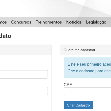
mos
Concursos
Treinamentos
Notícias
Legislação
dato
Quero me cadastrar
Este é seu primeiro ace
Crie o cadastro para ace
CPF
Criar Cadastro