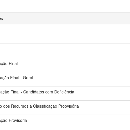
es
ação Final
cação Final - Geral
icação Final - Candidatos com Deficiência
do dos Recursos a Classificação Proovisória
cação Provisória