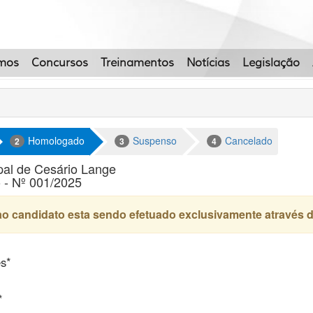
mos
Concursos
Treinamentos
Notícias
Legislação
Homologado
Suspenso
Cancelado
2
3
4
ipal de Cesário Lange
 - Nº 001/2025
o candidato esta sendo efetuado exclusivamente através 
es*
*