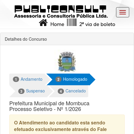
Toggl
navig
Home
2ª via de boleto
Detalhes do Concurso
Andamento
Homologado
1
2
Suspenso
Cancelado
3
4
Prefeitura Municipal de Mombuca
Processo Seletivo - Nº 1/2026
O Atendimento ao candidato esta sendo
efetuado exclusivamente através do Fale