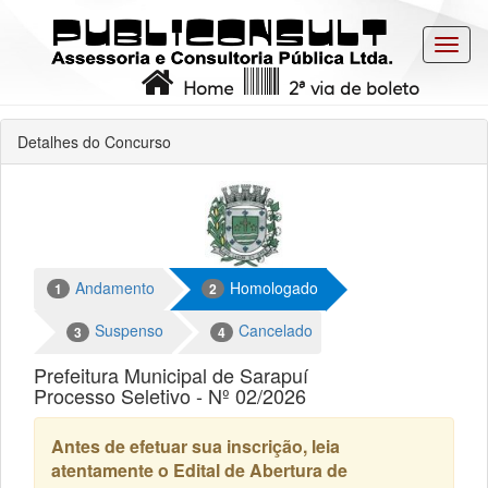
Toggl
navig
Home
2ª via de boleto
Detalhes do Concurso
Andamento
Homologado
1
2
Suspenso
Cancelado
3
4
Prefeitura Municipal de Sarapuí
Processo Seletivo - Nº 02/2026
Antes de efetuar sua inscrição, leia
atentamente o Edital de Abertura de