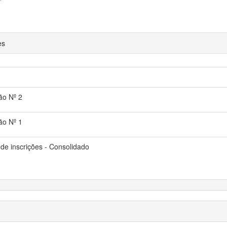
*
es
ção Nº 2
ção Nº 1
 de inscrições - Consolidado