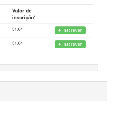
Valor de
inscrição*
31,64
31,64