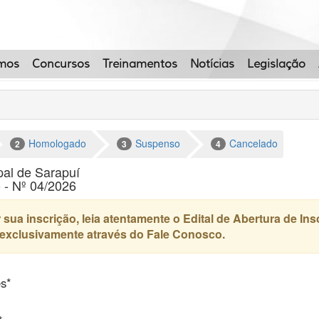
mos
Concursos
Treinamentos
Notícias
Legislação
Homologado
Suspenso
Cancelado
2
3
4
ipal de Sarapuí
 - Nº 04/2026
 sua inscrição, leia atentamente o Edital de Abertura de In
exclusivamente através do Fale Conosco.
es*